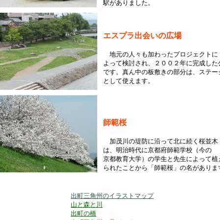
駅がありました。
エスプラ出会いの広場
地元の人々も加わったプロジェクトに
よって検討され、２００２年に完成した
です。真ん中の板敷きの部分は、ステー
として使えます。
師範桜
加茂川の堤防に沿って北に続く桜並木
は、明治時代に京都府師範学校（今の
京都教育大学）の学生と先生によって植
られたことから「師範桜」の名がありま
出町三角州のイラストマップ
山と森と川
出町の橋