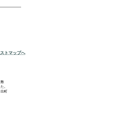
ストマップへ
屋敷
した。
、出町