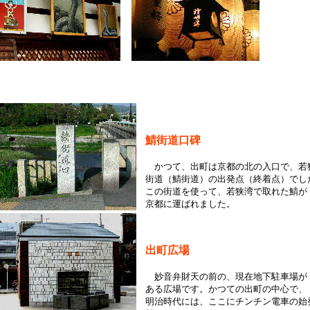
鯖街道口碑
かつて、出町は京都の北の入口で、若
街道（鯖街道）の出発点（終着点）でし
この街道を使って、若狭湾で取れた鯖が
京都に運ばれました。
出町広場
妙音弁財天の前の、現在地下駐車場が
ある広場です。かつての出町の中心で、
明治時代には、ここにチンチン電車の始