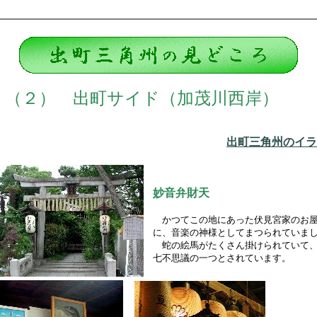
（２） 出町サイド（加茂川西岸）
出町三角州のイラ
妙音弁財天
かつてこの地にあった伏見宮家のお
に、音楽の神様としてまつられていま
蛇の絵馬がたくさん掛けられていて
七不思議の一つとされています。